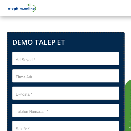
DEMO TALEP ET
Ad-Soyad *
Firma Adı
SİZ
E-Posta *
Telefon Numarası *
Sektör *